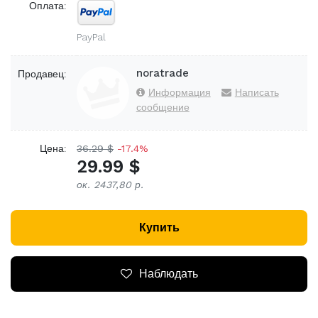
Оплата:
PayPal
noratrade
Продавец:
Информация
Написать
сообщение
Цена:
36.29 $
-17.4%
29.99 $
ок. 2437,80 р.
Купить
Наблюдать